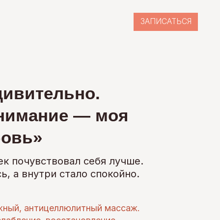
ЗАПИСАТЬСЯ
ЗАПИСАТЬСЯ
АВИТЬ ОТЗЫВ
АВИТЬ ОТЗЫВ
льно.
ие — моя
вовал себя лучше.
и стало спокойно.
еллюлитный массаж.
восстановление.